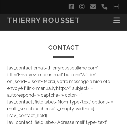
facebook
instagram
email
phone
im
THIERRY ROUSSET
CONTACT
[av_contact email=’thierryrousset@me.com’
title=’Envoyez-moi un mail’ button=’Valider’
on_send= » sent=’Merci, votre message a bien été
envoyé !’ link=’manually,http://’ subject= »
autorespond= » captcha= » color= »]
[av_contact_field label=’Nom’ type=’text’ options= »
multi_select= » check=’is_empty’ width= »]
[/av_contact_field]
[av_contact_field label=’Adresse mail’ type=’text’