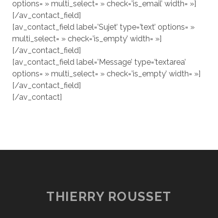
options= » multi_select= » check=’is_email’ width= »]
[/av_contact_field]
[av_contact_field label=’Sujet’ type=’text’ options= »
multi_select= » check=’is_empty’ width= »]
[/av_contact_field]
[av_contact_field label=’Message’ type=’textarea’
options= » multi_select= » check=’is_empty’ width= »]
[/av_contact_field]
[/av_contact]
THIERRY ROUSSET